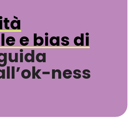
ità
e e bias di
 guida
all’ok-ness