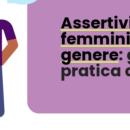
Assertiv
femminil
genere
:
pratica 