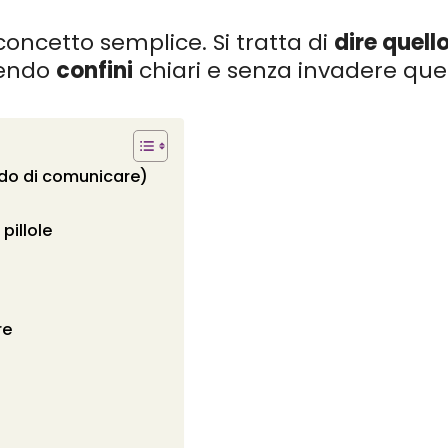
concetto semplice. Si tratta di
dire quell
ttendo
confini
chiari e senza invadere quell
odo di comunicare)
pillole
re