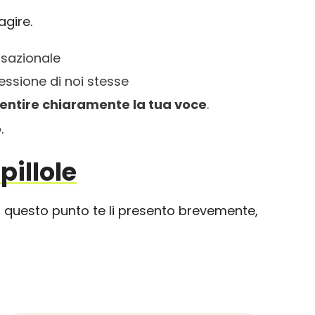
gire.
ansazionale
ressione di noi stesse
entire chiaramente la tua voce
.
e
.
pillole
a a questo punto te li presento brevemente,