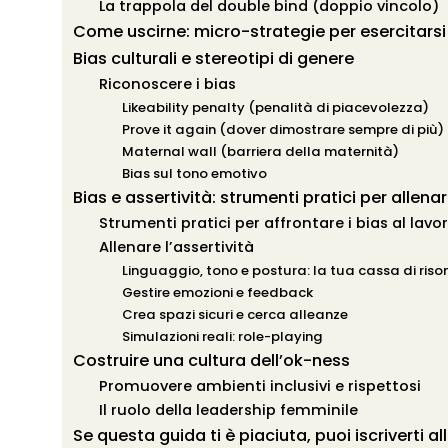
La trappola del double bind (doppio vincolo)
Come uscirne: micro-strategie per esercitarsi
Bias culturali e stereotipi di genere
Riconoscere i bias
Likeability penalty (penalità di piacevolezza)
Prove it again (dover dimostrare sempre di più)
Maternal wall (barriera della maternità)
Bias sul tono emotivo
Bias e assertività: strumenti pratici per allena
Strumenti pratici per affrontare i bias al lavo
Allenare l’assertività
Linguaggio, tono e postura: la tua cassa di ris
Gestire emozioni e feedback
Crea spazi sicuri e cerca alleanze
Simulazioni reali: role-playing
Costruire una cultura dell’ok-ness
Promuovere ambienti inclusivi e rispettosi
Il ruolo della leadership femminile
Se questa guida ti è piaciuta, puoi iscriverti a