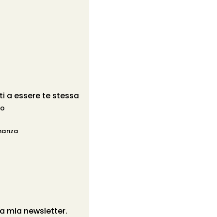
rti a essere te stessa
ro
onanza
lla mia newsletter.