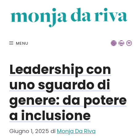
Vai
al
contenuto
INSTA
LINK
S
MENU
Leadership con
uno sguardo di
genere: da potere
a inclusione
Giugno 1, 2025
di
Monja Da Riva